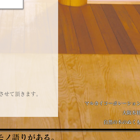
させて頂きます。
マルカイコーポレーショ
大阪本
自然の木のぬく
モノ語りがある。