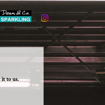
 us
Communities
More
it to us.