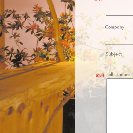
Company
Subject
Tell us more
​必須