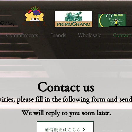
Commitments
Brands
Wholesale
Contact
Contact us
iries, please fill in the following form and send 
We will reply to you soon later.
通信販売はこちら