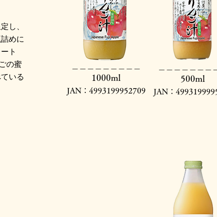
限定し、
瓶詰めに
レート
んごの蜜
​＿＿＿＿＿＿＿＿＿
​＿＿＿＿＿＿＿
べている
1000ml
500ml
。
JAN：4993199952709
JAN：499319999