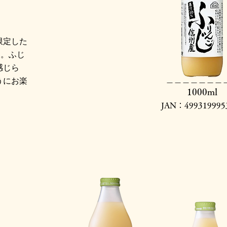
限定した
す。ふじ
感じら
​＿＿＿＿＿＿＿
うにお楽
1000ml
JAN：499319995