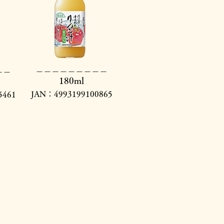
​＿＿＿＿＿＿＿＿＿
＿＿
180ml
JAN：4993199100865
5461