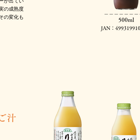
ーが出てい
実の成熟度
​＿＿＿＿＿＿＿
その変化も
500ml
JAN：499319910
ご汁