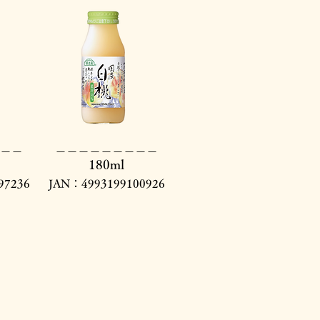
＿＿​
​＿＿＿＿＿＿＿＿＿
180ml
97236
JAN：4993199100926